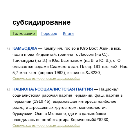
субсидирование
Толкование
Перевод
Книги
КАМБОДЖА
— Кампучия, гос во в Юго Вост. Азии, в юж.
81
части п ова Индокитай, граничит с Лаосом (на С.),
Таиландом (на З.) и Юж. Вьетнамом (на В. и Ю. В.), с Ю.
омывается водами Сиамского зал. Площ. 181 тыс. км2. Нас.
5,7 млн. чел. (оценка 1962), из них ок.&#8230; …
Советская историческая энциклопедия
НАЦИОНАЛ-СОЦИАЛИСТСКАЯ ПАРТИЯ
— Национал
82
социалистская рабочая партия Германии, фаш. партия в
Германии (1919 45), выражавшая интересы наиболее
реакц. и агрессивных кругов герм. монополистич.
буржуазии. Осн. в Мюнхене, где и в дальнейшем
находилась ее штаб квартира Коричневый&#8230; …
Советская историческая энциклопедия