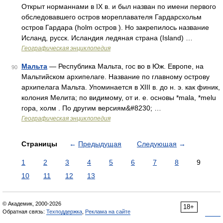
Открыт норманнами в IX в. и был назван по имени первого
обследовавшего остров мореплавателя Гардарсхольм
остров Гардара (holm остров ). Но закрепилось название
Исланд, русск. Исландия ледяная страна (Island) …
Географическая энциклопедия
Мальта
— Республика Мальта, гос во в Юж. Европе, на
90
Мальтийском архипелаге. Название по главному острову
архипелага Мальта. Упоминается в XIII в. до н. э. как финик,
колония Мелита; по видимому, от и. е. основы *mala, *melu
гора, холм . По другим версиям&#8230; …
Географическая энциклопедия
Страницы
←
Предыдущая
Следующая
→
1
2
3
4
5
6
7
8
9
10
11
12
13
© Академик, 2000-2026
18+
Обратная связь:
Техподдержка
,
Реклама на сайте