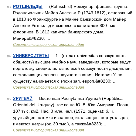
РОТШИЛЬДЫ
— (Rothschild) междунар. финанс. группа.
83
Родоначальник Майер Ансельм Р. (1743 1812), основавший
в 1810 во Франкфурте на Майне банкирский дом Майер
Ансельм Ротшильд и сыновья с капиталом 800 тыс.
флоринов. В 1812 капитал банкирского дома
Майера&#8230; …
Советская историческая энциклопедия
УНИВЕРСИТЕТЫ
— 1 . (от лат. universitas совокупность,
84
общность) высшие учебно науч. заведения, которые ведут
подготовку специалистов по всей совокупности дисциплин,
составляющих основы научного знания. История У. по
существу начинается с эпохи зап. европ.&#8230; …
Советская историческая энциклопедия
УРУГВАЙ
— Восточная Республика Уругвай (República
85
Oriental del Uruguay), гос во на Ю. В. Юж. Америки. Площ.
187 тыс. км2. Нас. 3 млн. чел. (1971, оценка); б. ч.
уругвайцев потомки испапцев, итальянцев, португальцев,
имеются негры (ок. 30 тыс.), а также&#8230; …
Советская историческая энциклопедия