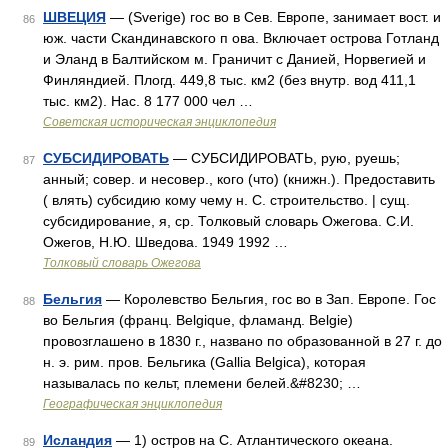
ШВЕЦИЯ
— (Sverige) гос во в Сев. Европе, занимает вост. и
86
юж. части Скандинавского п ова. Включает острова Готланд
и Эланд в Балтийском м. Граничит с Данией, Норвегией и
Финляндией. Плогд. 449,8 тыс. км2 (без внутр. вод 411,1
тыс. км2). Нас. 8 177 000 чел …
Советская историческая энциклопедия
СУБСИДИРОВАТЬ
— СУБСИДИРОВАТЬ, рую, руешь;
87
анный; совер. и несовер., кого (что) (книжн.). Предоставить
( влять) субсидию кому чему н. С. строительство. | сущ.
субсидирование, я, ср. Толковый словарь Ожегова. С.И.
Ожегов, Н.Ю. Шведова. 1949 1992 …
Толковый словарь Ожегова
Бельгия
— Королевство Бельгия, гос во в Зап. Европе. Гос
88
во Бельгия (франц. Belgique, фламанд. Belgie)
провозглашено в 1830 г., названо по образованной в 27 г. до
н. э. рим. пров. Бельгика (Gallia Belgica), которая
называлась по кельт, племени белей.&#8230; …
Географическая энциклопедия
Исландия
— 1) остров на С. Атлантического океана.
89